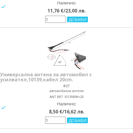
Налично:
yes/no
11,76 €/23,00 лв.
Универсална антена за автомобил с
усилвател,10139,кабел 20cm.
#37
автомобилни антени
ANT BRT 10139BW+20
Налично:
yes/no
8,50 €/16,62 лв.