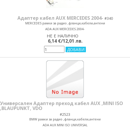
Адаптер кабел AUX MERCEDES 2004-
#340
MERCEDES рамки за радио ,фланци,кабели,антени
ADA AUX MERCEDES 2004-
НЕ Е НАЛИЧНО
yes/no
6,14 €/12,01 лв.
Универсален Адаптер преход кабел AUX ,MINI ISO
,BLAUPUNKT, VDO
#2523
BMW рамки за радио ,фланци,кабели,антени
ADA AUX MINI ISO UNIVERSAL