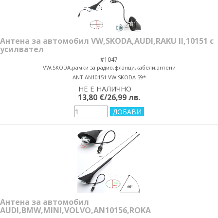
Антена за автомобил VW,SKODA,AUDI,RAKU II,10151 с
усилвател
#1047
VW,SKODA,рамки за радио,фланци,кабели,антени
ANT AN10151 VW SKODA 59*
НЕ Е НАЛИЧНО
yes/no
13,80 €/26,99 лв.
Антена за автомобил
AUDI,BMW,MINI,VOLVO,AN10156,ROKA