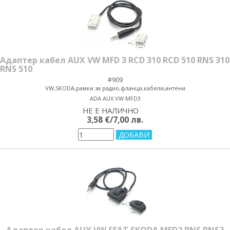
Адаптер кабел AUX VW MFD 3 RCD 310 RCD 510 RNS 310
RNS 510
#909
VW,SKODA,рамки за радио,фланци,кабели,антени
ADA AUX VW MFD3
НЕ Е НАЛИЧНО
yes/no
3,58 €/7,00 лв.