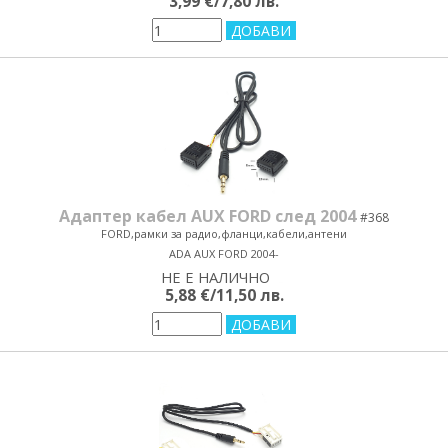
3,99 €/7,80 лв.
Адаптер кабел AUX FORD след 2004
#368
FORD,рамки за радио,фланци,кабели,антени
ADA AUX FORD 2004-
НЕ Е НАЛИЧНО
yes/no
5,88 €/11,50 лв.