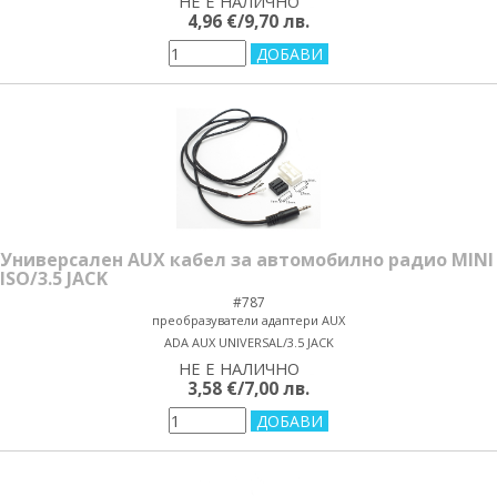
НЕ Е НАЛИЧНО
yes/no
4,96 €/9,70 лв.
Универсален AUX кабел за автомобилно радио MINI
ISO/3.5 JACK
#787
преобразуватели адаптери AUX
ADA AUX UNIVERSAL/3.5 JACK
НЕ Е НАЛИЧНО
yes/no
3,58 €/7,00 лв.