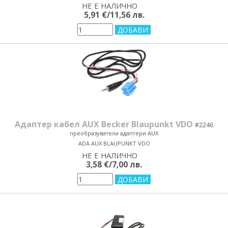
НЕ Е НАЛИЧНО
yes/no
5,91 €/11,56 лв.
Адаптер кабел AUX Becker Blaupunkt VDO
#2246
преобразуватели адаптери AUX
ADA AUX BLAUPUNKT VDO
НЕ Е НАЛИЧНО
yes/no
3,58 €/7,00 лв.