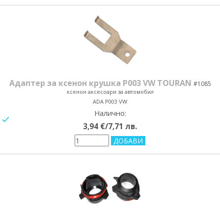
Адаптер за ксенон крушка P003 VW TOURAN
#1085
ксенон аксесоари за автомобил
ADA P003 VW
Налично:
yes/no
3,94 €/7,71 лв.