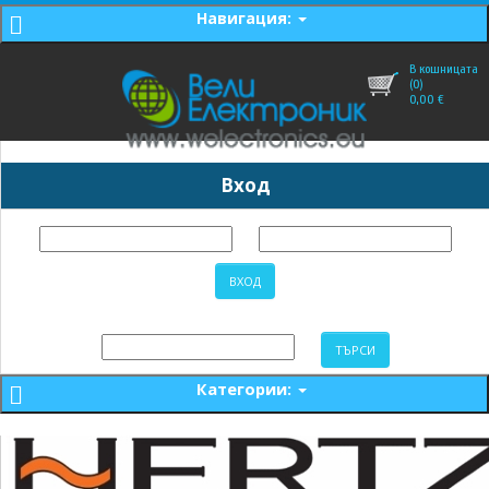
Навигация:
В кошницата
(0)
0,00
€
Вход
Категории: