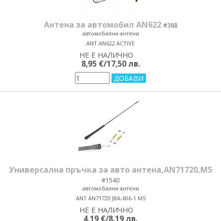
Антена за автомобил AN622
#388
автомобилни антени
ANT AN622 ACTIVE
НЕ Е НАЛИЧНО
yes/no
8,95 €/17,50 лв.
Универсална пръчка за авто антена,AN71720,M5
#1540
автомобилни антени
ANT AN71720 JBA-606-1 M5
НЕ Е НАЛИЧНО
yes/no
4,19 €/8,19 лв.