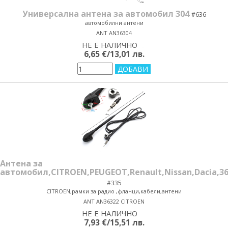
Универсална антена за автомобил 304
#636
автомобилни антени
ANT AN36304
НЕ Е НАЛИЧНО
yes/no
6,65 €/13,01 лв.
Антена за
автомобил,CITROEN,PEUGEOT,Renault,Nissan,Dacia,3
#335
CITROEN,рамки за радио ,фланци,кабели,антени
ANT AN36322 CITROEN
НЕ Е НАЛИЧНО
yes/no
7,93 €/15,51 лв.