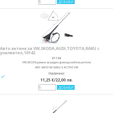
Авто антена за VW,SKODA,AUDI,TOYOTA,RAKU с
усилвател,10142
#1194
VW,SKODA,рамки за радио,фланци,кабели,антени
ANT AN10142 RAKU II ACTIVE VW
Налично:
yes/no
11,25 €/22,00 лв.