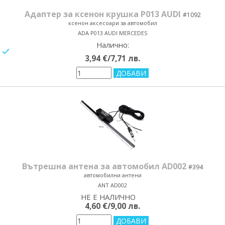
Адаптер за ксенон крушка P013 AUDI
#1092
ксенон аксесоари за автомобил
ADA P013 AUDI MERCEDES
Налично:
yes/no
3,94 €/7,71 лв.
Вътрешна антена за автомобил AD002
#394
автомобилни антени
ANT AD002
НЕ Е НАЛИЧНО
yes/no
4,60 €/9,00 лв.