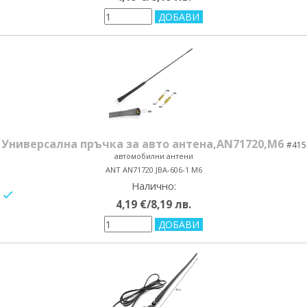
Универсална пръчка за авто антена,AN71720,M6
#415
автомобилни антени
ANT AN71720 JBA-606-1 M6
Налично:
yes/no
4,19 €/8,19 лв.