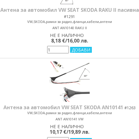
Антена за автомобил VW SEAT SKODA RAKU II пасивна
#1291
VW,SKODA,рамки за радио,фланци,кабели,антени
ANT AN10140 RAKU II
НЕ Е НАЛИЧНО
yes/no
8,18 €/16,00 лв.
Антена за автомобил VW SEAT SKODA AN10141
#1263
VW,SKODA,рамки за радио,фланци,кабели,антени
ANT AN10141 VW
НЕ Е НАЛИЧНО
yes/no
10,17 €/19,89 лв.