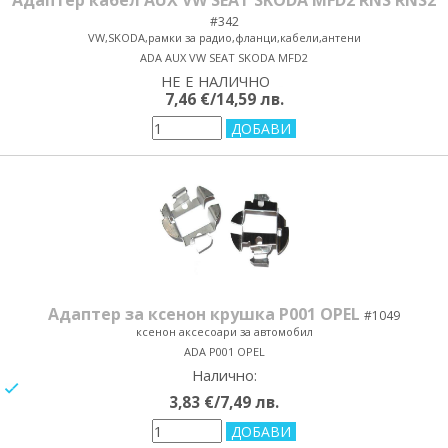
Адаптер кабел AUX VW SEAT SKODA MFD2 RNS RNS2
#342
VW,SKODA,рамки за радио,фланци,кабели,антени
ADA AUX VW SEAT SKODA MFD2
НЕ Е НАЛИЧНО
yes/no
7,46 €/14,59 лв.
Адаптер за ксенон крушка P001 OPEL
#1049
ксенон аксесоари за автомобил
ADA P001 OPEL
Налично:
yes/no
3,83 €/7,49 лв.