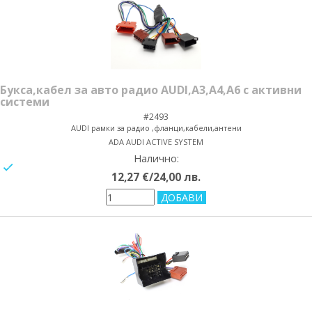
Букса,кабел за авто радио AUDI,A3,A4,A6 с активни
системи
#2493
AUDI рамки за радио ,фланци,кабели,антени
ADA AUDI ACTIVE SYSTEM
Налично:
yes/no
12,27 €/24,00 лв.