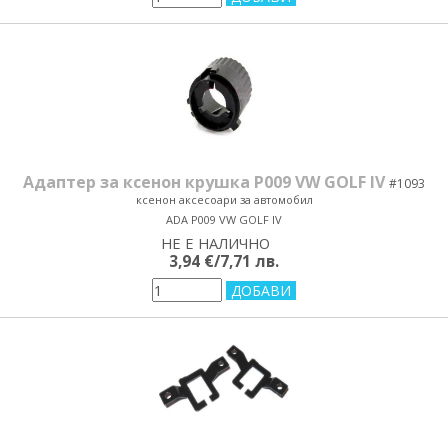
Адаптер за ксенон крушка P009 VW GOLF IV
#1093
ксенон аксесоари за автомобил
ADA P009 VW GOLF IV
НЕ Е НАЛИЧНО
yes/no
3,94 €/7,71 лв.