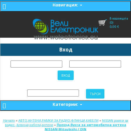
Навигация:
В кошницата
(0)
0,00
€
Вход
Категории:
Начало
»
АВТО,АНТЕНИ,РАМКИ ЗА РАДИО,ФЛАНЦИ,КАБЕЛИ
»
NISSAN рамки за
радио ,фланци,кабели,антени
»
Преход,букса за автомобилна антена
NISSAN,Mitsubishi / DIN