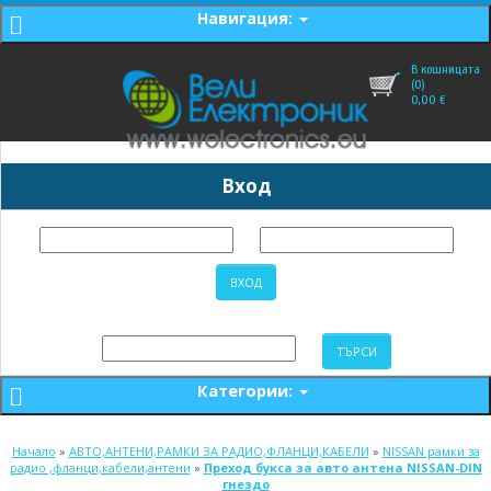
Навигация:
В кошницата
(0)
0,00
€
Вход
Категории:
Начало
»
АВТО,АНТЕНИ,РАМКИ ЗА РАДИО,ФЛАНЦИ,КАБЕЛИ
»
NISSAN рамки за
радио ,фланци,кабели,антени
»
Преход букса за авто антена NISSAN-DIN
гнездо