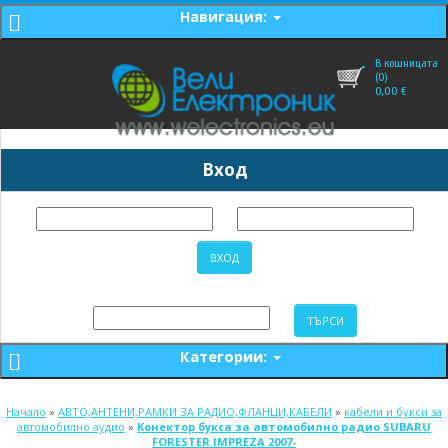
Навигация:
В кошницата
(0)
0,00
€
Вход
Категории:
Начало
»
АВТО,АНТЕНИ,РАМКИ ЗА РАДИО,ФЛАНЦИ,КАБЕЛИ
»
кабели и букси за
автомобилно аудио
»
Конектор букса за автомобилно радио SUBARU
FORESTER IMPREZA 2007-