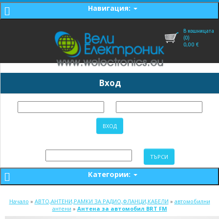
Навигация:
В кошницата
(0)
0,00
€
Вход
Категории:
Начало
»
АВТО,АНТЕНИ,РАМКИ ЗА РАДИО,ФЛАНЦИ,КАБЕЛИ
»
автомобилни
антени
»
Антена за автомобил BRT FM