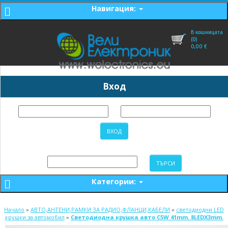
Навигация:
В кошницата
(0)
0,00
€
Вход
Категории:
Начало
»
АВТО,АНТЕНИ,РАМКИ ЗА РАДИО,ФЛАНЦИ,КАБЕЛИ
»
светодиодни LED
крушки за автомобил
»
Светодиодна крушка авто C5W 41mm. 8LEDX3mm.