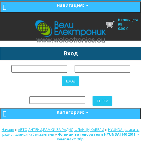
Навигация:
В кошницата
(0)
0,00
€
Вход
Категории:
Начало
»
АВТО,АНТЕНИ,РАМКИ ЗА РАДИО,ФЛАНЦИ,КАБЕЛИ
»
HYUNDAI рамки за
радио ,фланци,кабели,антени
»
Фланци за говорители HYUNDAI I40 2011->
Комплект 2бр.