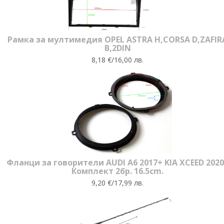
Рамка за мултимедия OPEL ASTRA H,CORSA D,ZAFIR
B,2DIN
8,18 €/16,00 лв.
Фланци за говорители AUDI A6 2017+ KIA XCEED 202
Комплект 2бр. 16.5cm.
9,20 €/17,99 лв.