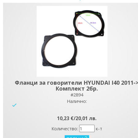
Фланци за говорители HYUNDAI I40 2011-
Комплект 2бр.
#2894
Налично:
yes
10,23 €/20,01 лв.
Количество:
к-т