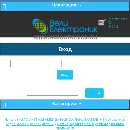
Навигация:
В кошницата
(0)
0,00
€
Вход
Категории:
Начало
»
АВТО,АНТЕНИ,РАМКИ ЗА РАДИО,ФЛАНЦИ,КАБЕЛИ
»
BMW рамки за
радио ,фланци,кабели,антени
»
Рамка,адаптер за мултимедия BMW
3(E46),2DIN