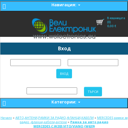
Навигация:
В кошницата
(0)
0,00
€
Вход
Категории:
Начало
»
АВТО,АНТЕНИ,РАМКИ ЗА РАДИО,ФЛАНЦИ,КАБЕЛИ
»
MERCEDES рамки за
радио ,фланци,кабели,антени
»
Рамка за авто радио
MERCEDES,C,W203,VITO/VIANO (W639)