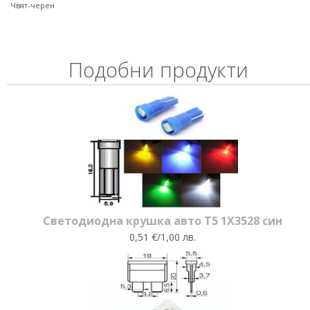
Чвят-черен
Подобни продукти
Светодиодна крушка авто T5 1X3528 син
0,51 €/1,00 лв.