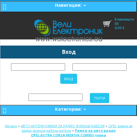
Навигация:
В кошницата
(0)
0,00
€
Вход
Категории:
Начало
»
АВТО,АНТЕНИ,РАМКИ ЗА РАДИО,ФЛАНЦИ,КАБЕЛИ
»
OPEL,рамки за
радио,фланци,кабели,антени
»
Рамка за авто радио
OPEL,ASTRA,CORSA,MERIVA,COMBO,черна