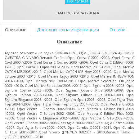
RAM OPEL ASTRA G BLACK
Описание
Допълнителна информация
Отзиви
Описание
Адаптер за монтаж на радио 1DIN на OPEL,Agila I,CORSA C,MERIVA A,COMBO
C,VECTRA C, VIVARO,Renault Trafic II:Opel Corsa C 2000->2006, Opel Corsa C
Cool 2000->2006, Opel Corsa C Cosmo 2000->2006, Opel Corsa C Edition 2000-
>2006, Opel Corsa C Enjoy 2000->2006, Opel Meriva 2003->2010, Opel Meriva
CATCH ME 2003->2010, Opel Meriva CATCH ME Now 2003->2010, Opel Meriva
Edition 2003->2010, Opel Meriva Enjoy 2003->2010, Opel Meriva INNOVATION
2003->2010, Opel Meriva Navi 2003->2010, Opel Meriva Selection 110 Jahre
2003->2010, Opel Meriva Selection 2003->2010, Opel Signum 2003->2008, Opel
Signum Cosmo 2003->2008, Opel Signum Cosmo Plus 2003->2008, Opel
Signum Edition 2003->2008, Opel Signum Edition Plus 2003->2008, Opel
Signum Elegance 2003->2008, Opel Signum Sport 2003->2008, Opel Tigra Twin
Top 2004->2009, Opel Tigra Twin Top Enjoy 2004->2009, Opel Vectra C 2002-
>2008, Opel Vectra C Cosmo 2002->2008, Opel Vectra C Cosmo Plus 2002-
>2008, Opel Vectra C Edition 2002->2008, Opel Vectra C Edition Plus 2002-
>2008, Opel Vectra C Elegance 2002->2008, Opel Vectra C GTS 2002->2008,
Opel Vectra C Sport 2002->2008,Opel Agila 2000->2007, Opel Agila Cosmo 2000-
>2007, Opel Agila Edition 2000->2007, Opel Combo C 2001->2011, Opel Combo
C Tour 2001->2011,Opel Vivaro (J7/F7/E7) 08/2001 - 2010,Renault Trafic II
(JL/FL/EL) 09/2001 - 2010