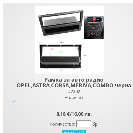
Рамка за авто радио
OPEL,ASTRA,CORSA,MERIVA,COMBO,черна
#2302
Налично:
yes
8,18 €/16,00 лв.
Количество:
бр.