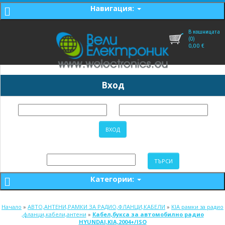
Навигация:
В кошницата
(0)
0,00
€
Вход
Категории:
Начало
»
АВТО,АНТЕНИ,РАМКИ ЗА РАДИО,ФЛАНЦИ,КАБЕЛИ
»
KIA рамки за радио
,фланци,кабели,антени
»
Кабел,букса за автомобилно радио
HYUNDAI,KIA,2004+/ISO