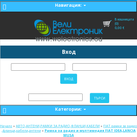
Навигация:
В кошницата
(0)
0,00
€
Вход
Категории:
Начало
»
АВТО,АНТЕНИ,РАМКИ ЗА РАДИО,ФЛАНЦИ,КАБЕЛИ
»
FIAT рамки за радио
,фланци,кабели,антени
»
Рамка за радио и мултимедия FIAT IDEA,LANCIA
MUSA