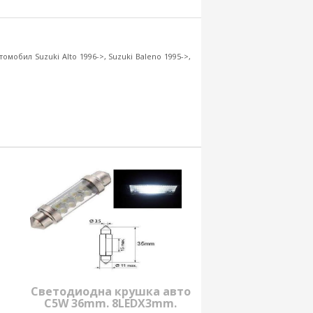
мобил Suzuki Alto 1996->, Suzuki Baleno 1995->,
Светодиодна крушка авто
C5W 36mm. 8LEDX3mm.