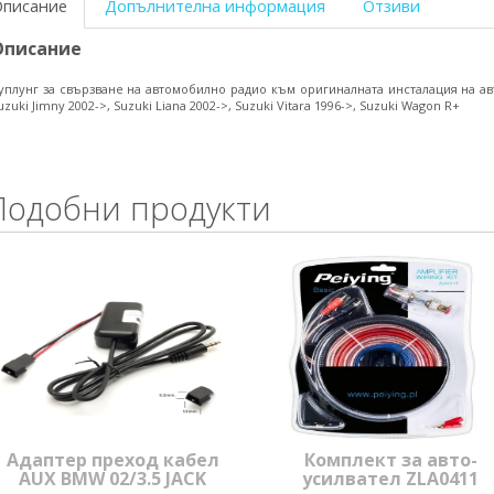
Описание
Допълнителна информация
Отзиви
Описание
уплунг за свързване на автомобилно радио към оригиналната инсталация на авто
uzuki Jimny 2002->, Suzuki Liana 2002->, Suzuki Vitara 1996->, Suzuki Wagon R+
Подобни продукти
Адаптер преход кабел
Комплект за авто-
AUX BMW 02/3.5 JACK
усилвател ZLA0411