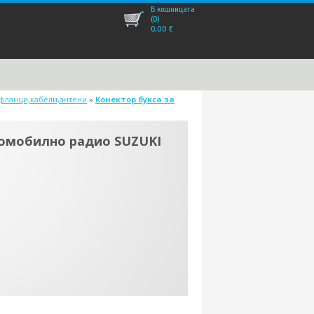
В кошницата
(0)
0,00
€
,фланци,кабели,антени
»
Конектор букса за
томобилно радио SUZUKI