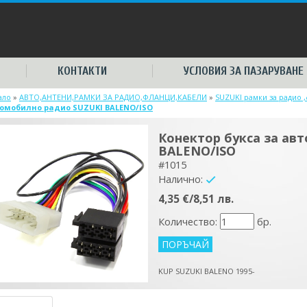
КОНТАКТИ
УСЛОВИЯ ЗА ПАЗАРУВАНЕ
ало
»
АВТО,АНТЕНИ,РАМКИ ЗА РАДИО,ФЛАНЦИ,КАБЕЛИ
»
SUZUKI рамки за радио 
омобилно радио SUZUKI BALENO/ISO
Конектор букса за ав
BALENO/ISO
#1015
Налично:
yes
4,35 €/8,51 лв.
Количество:
бр.
KUP SUZUKI BALENO 1995-