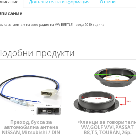
Описание
Допълнителна информация
Отзиви
Описание
амка за монтаж на авто радио на VW BEETLE преди 2010 година.
Подобни продукти
Преход,букса за
Фланци за говорител
автомобилна антена
VW,GOLF V/VI,PASSAT
NISSAN,Mitsubishi / DIN
B8,T5,TOURAN,2бр.