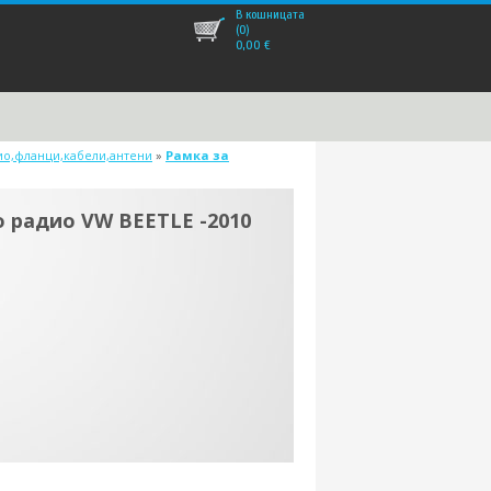
В кошницата
(0)
0,00
€
ио,фланци,кабели,антени
»
Рамка за
 радио VW BEETLE -2010