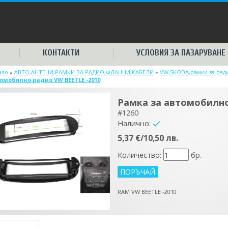
КОНТАКТИ
УСЛОВИЯ ЗА ПАЗАРУВАНЕ
ало
»
АВТО,АНТЕНИ,РАМКИ ЗА РАДИО,ФЛАНЦИ,КАБЕЛИ
»
VW,SKODA,рамки за рад
омобилно радио VW BEETLE -2010
Рамка за автомобилно
#1260
Налично:
yes
5,37 €/10,50 лв.
Количество:
бр.
RAM VW BEETLE -2010