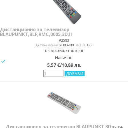
Дистанционно за телевизор
BLAUPUNKT,BLF,RMC,0005,3D,II
#2583
дистанционни за BLAUPUNKT,SHARP
DIS BLAUPUNKT 3D 005 II
Налично:
yes/no
5,57 €/10,89 лв.
Дистанционно за телевизор BLAUPUNKT 3D
#2064