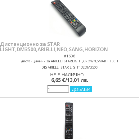
Дистанционно за STAR
LIGHT,DM3500,ARIELLI,NEO,SANG,HORIZON
#1636
дистанционни за ARIELLI,STARLIGHT,CROWN,SMART TECH
DIS ARIELLI STAR LIGHT 32DM3500
НЕ Е НАЛИЧНО
yes/no
6,65 €/13,01 лв.