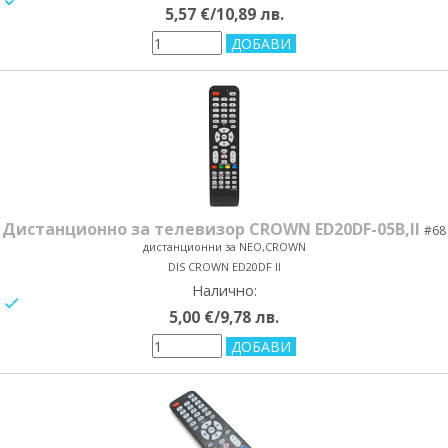
yes/no
5,57 €/10,89 лв.
Дистанционно за телевизор CROWN ЕD20DF-05B,II
#68
дистанционни за NEO,CROWN
DIS CROWN ED20DF II
Налично:
yes/no
5,00 €/9,78 лв.