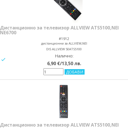
Дистанционно за телевизор ALLVIEW ATS5100,NEI
NE6700
#1912
дистанционни за ALLVIEW,NEI
DIS ALLVIEW 50ATS5100
Налично:
yes/no
6,90 €/13,50 лв.
Дистанционно за телевизор ALLVIEW ATS5100,NEI