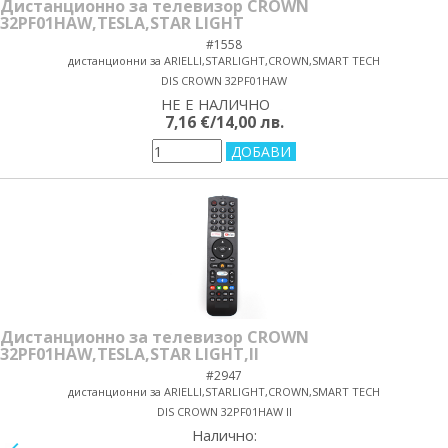
Дистанционно за телевизор CROWN
32PF01HAW,TESLA,STAR LIGHT
#1558
дистанционни за ARIELLI,STARLIGHT,CROWN,SMART TECH
DIS CROWN 32PF01HAW
НЕ Е НАЛИЧНО
yes/no
7,16 €/14,00 лв.
Дистанционно за телевизор CROWN
32PF01HAW,TESLA,STAR LIGHT,II
#2947
дистанционни за ARIELLI,STARLIGHT,CROWN,SMART TECH
DIS CROWN 32PF01HAW II
Налично: