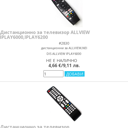
Дистанционно за телевизор ALLVIEW
IPLAY6000,IPLAY6200
#2830
дистанционни за ALLVIEW,NEI
DIS ALLVIEW IPLAY6000
НЕ Е НАЛИЧНО
yes/no
4,66 €/9,11 лв.
Дистанционно за телевизор