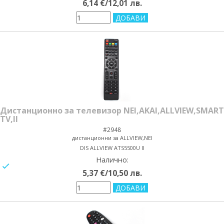
6,14 €/12,01 лв.
Дистанционно за телевизор NEI,AKAI,ALLVIEW,SMART
TV,II
#2948
дистанционни за ALLVIEW,NEI
DIS ALLVIEW ATS5500U II
Налично:
yes/no
5,37 €/10,50 лв.