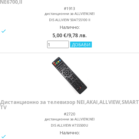
NE6700,II
#1913
дистанционни за ALLVIEW,NEI
DIS ALLVIEW 50ATS5100 II
Налично:
yes/no
5,00 €/9,78 лв.
Дистанционно за телевизор NEI,AKAI,ALLVIEW,SMART
TV
#2720
дистанционни за ALLVIEW,NEI
DIS ALLVIEW ATS5500U
Налично:
yes/no