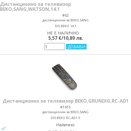
Дистанционно за телевизор
BEKO,SANG,WATSON,14.1
#62
дистанционни за BEKO,SANG
DIS BEKO 14.1
НЕ Е НАЛИЧНО
yes/no
5,57 €/10,89 лв.
Дистанционно за телевизор BEKO,GRUNDIG,RC-AD1
#1915
дистанционни за BEKO,SANG
DIS BEKO RC-AD1 II
Налично:
yes/no