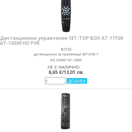
Дистанционно управление SET-TOP BOX AT-17100
AT-14200 HD PVR
#2726
дистанционни за приемници SAT,DVB-T
DIS SUNNY AT-14200
НЕ Е НАЛИЧНО
yes/no
6,65 €/13,01 лв.