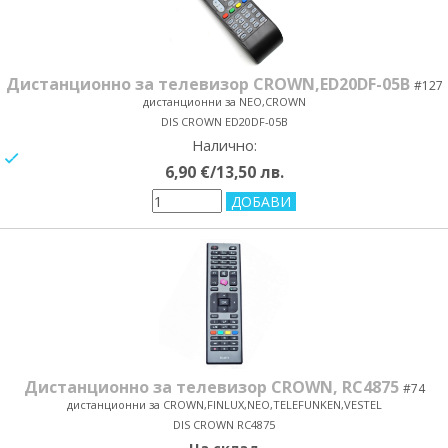
Дистанционно за телевизор CROWN,ЕD20DF-05B
#127
дистанционни за NEO,CROWN
DIS CROWN ED20DF-05B
Налично:
yes/no
6,90 €/13,50 лв.
Дистанционно за телевизор CROWN, RC4875
#74
дистанционни за CROWN,FINLUX,NEO,TELEFUNKEN,VESTEL
DIS CROWN RC4875