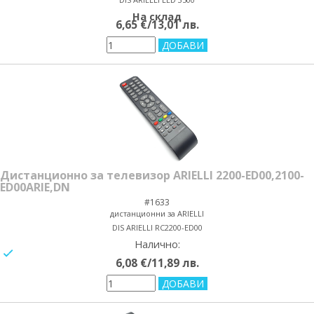
На склад
6,65 €/13,01 лв.
Дистанционно за телевизор ARIELLI 2200-ED00,2100-
ED00ARIE,DN
#1633
дистанционни за ARIELLI
DIS ARIELLI RC2200-ED00
Налично:
yes/no
6,08 €/11,89 лв.