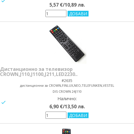
yes/no
5,57 €/10,89 лв.
Дистанционно за телевизор
CROWN,J110,J1100,J211,LED2230..
#2635
дистанционни за CROWN,FINLUX,NEO,TELEFUNKEN,VESTEL
DIS CROWN 24J110
Налично:
yes/no
6,90 €/13,50 лв.