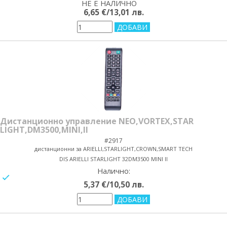
НЕ Е НАЛИЧНО
yes/no
6,65 €/13,01 лв.
Дистанционно управление NEO,VORTEX,STAR
LIGHT,DM3500,MINI,II
#2917
дистанционни за ARIELLI,STARLIGHT,CROWN,SMART TECH
DIS ARIELLI STARLIGHT 32DM3500 MINI II
Налично:
yes/no
5,37 €/10,50 лв.