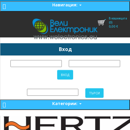
Навигация:
В кошницата
(0)
0,00
€
Вход
Категории: