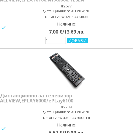
#2677
дистанционни за ALLVIEW,NEI
DIS ALLVIEW 32EPLAY6100H
Налично:
yes/no
7,00 €/13,69 лв.
Дистанционно за телевизор
ALLVIEW,EPLAY6000/ePLay6100
#2739
дистанционни за ALLVIEW,NEI
DIS ALLVIEW 40EPLAY6000F1 II
Налично:
yes/no
5,57 €/10,89 лв.