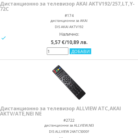
Дистанционно за телевизор AKAI AKTV192/257,LT,Y-
72C
#174
дистанционни за AKAI
DIS AKAI AKTV192
Налично:
yes/no
5,57 €/10,89 лв.
Дистанционно за телевизор ALLVIEW ATC,AKAI
AKTV/ATE,NEI NE
#2722
дистанционни за ALLVIEW,NEI
DIS ALLVIEW 24ATC5000F