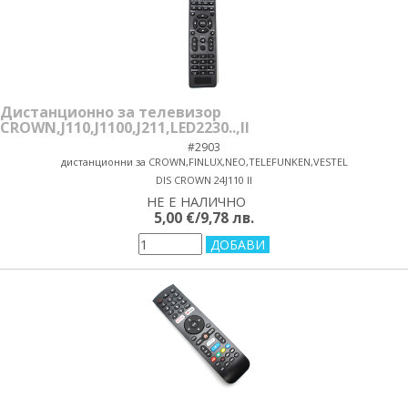
Дистанционно за телевизор
CROWN,J110,J1100,J211,LED2230..,II
#2903
дистанционни за CROWN,FINLUX,NEO,TELEFUNKEN,VESTEL
DIS CROWN 24J110 II
НЕ Е НАЛИЧНО
yes/no
5,00 €/9,78 лв.