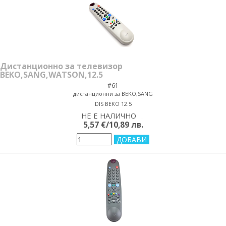
Дистанционно за телевизор
BEKO,SANG,WATSON,12.5
#61
дистанционни за BEKO,SANG
DIS BEKO 12.5
НЕ Е НАЛИЧНО
yes/no
5,57 €/10,89 лв.