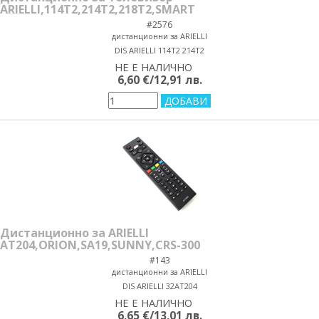
ARIELLI,114T2,214T2,218T2,SMART
#2576
дистанционни за ARIELLI
DIS ARIELLI 114T2 214T2
НЕ Е НАЛИЧНО
yes/no
6,60 €/12,91 лв.
Дистанционно за ARIELLI
AT204,ORION,SA19,SUNNY,CRS-300
#143
дистанционни за ARIELLI
DIS ARIELLI 32AT204
НЕ Е НАЛИЧНО
yes/no
6,65 €/13,01 лв.