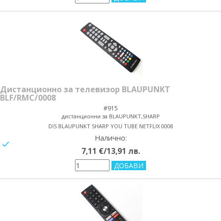
Дистанционно за телевизор BLAUPUNKT
BLF/RMC/0008
#915
дистанционни за BLAUPUNKT,SHARP
DIS BLAUPUNKT SHARP YOU TUBE NETFLIX 0008
Налично:
yes/no
7,11 €/13,91 лв.