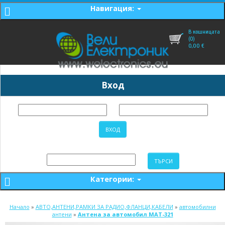
Навигация:
В кошницата
(0)
0,00
€
Вход
Категории:
Начало
»
АВТО,АНТЕНИ,РАМКИ ЗА РАДИО,ФЛАНЦИ,КАБЕЛИ
»
автомобилни
антени
»
Антена за автомобил MAT-321