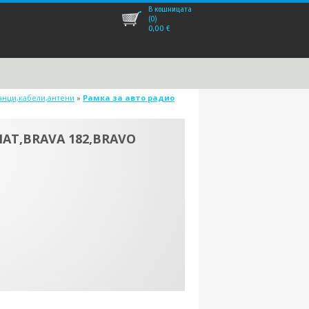
В кошницата
(0)
0,00
€
ланци,кабели,антени
»
Рамка за авто радио
FIAT,BRAVA 182,BRAVO