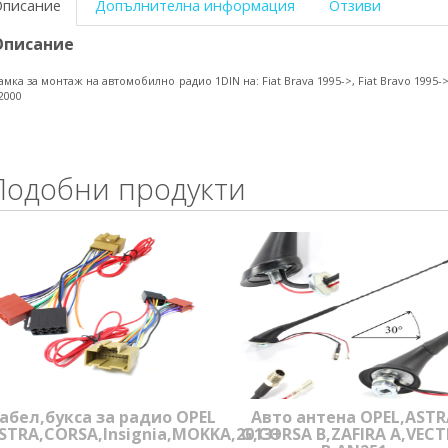
Описание
Допълнителна информация
Отзиви
Описание
амка за монтаж на автомобилно радио 1DIN на: Fiat Brava 1995->, Fiat Bravo 1995->
2000
Подобни продукти
абел,букса за радио OPEL
Авто антена OPEL,ASTR
STRA,CORSA,Insignia,MOKKA,2013+
G,CORSA B,ZAFIRA A,VEC