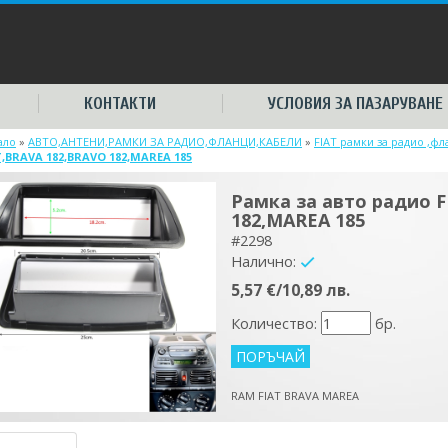
КОНТАКТИ
УСЛОВИЯ ЗА ПАЗАРУВАНЕ
ало
»
АВТО,АНТЕНИ,РАМКИ ЗА РАДИО,ФЛАНЦИ,КАБЕЛИ
»
FIAT рамки за радио ,ф
T,BRAVA 182,BRAVO 182,MAREA 185
Рамка за авто радио 
182,MAREA 185
#2298
Налично:
yes
5,57 €/10,89 лв.
Количество:
бр.
RAM FIAT BRAVA MAREA