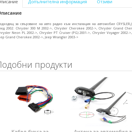
Описание
Допълнителна информация
Отзиви
Описание
одходящ за свързване на авто радио към инсталация на автомобил CRYSLER,J
лед 2002: Chrysler 300 M 2002->, Chrysler Cherokee 2002->, Chrysler Grand Che
hrysler Neon PL 2002->, Chrysler PT Cruiser (PG) 2001->, Chrysler Voyager 2002->
eep Grand Cherokee 2002->, Jeep Wrangler 2003->
Подобни продукти
Кабел,букса за
Антена за автомобил з