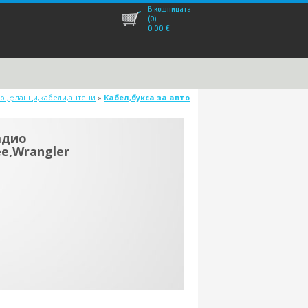
В кошницата
(0)
0,00
€
о ,фланци,кабели,антени
»
Кабел,букса за авто
адио
e,Wrangler