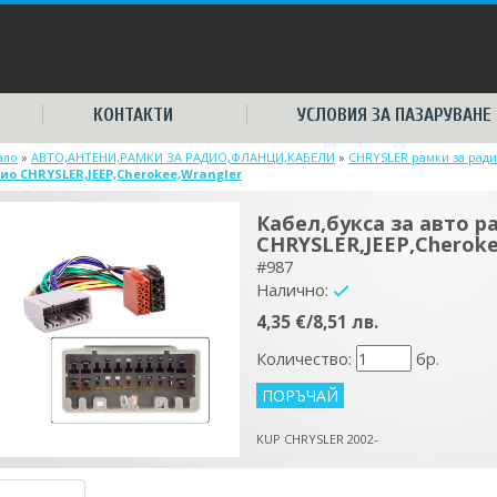
КОНТАКТИ
УСЛОВИЯ ЗА ПАЗАРУВАНЕ
ало
»
АВТО,АНТЕНИ,РАМКИ ЗА РАДИО,ФЛАНЦИ,КАБЕЛИ
»
CHRYSLER рамки за ради
ио CHRYSLER,JEEP,Cherokee,Wrangler
Кабел,букса за авто р
CHRYSLER,JEEP,Cheroke
#987
Налично:
yes
4,35 €/8,51 лв.
Количество:
бр.
KUP CHRYSLER 2002-