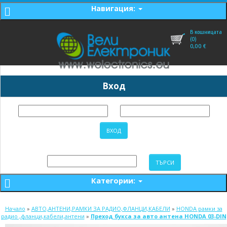
Навигация:
В кошницата
(0)
0,00
€
Вход
Категории:
Начало
»
АВТО,АНТЕНИ,РАМКИ ЗА РАДИО,ФЛАНЦИ,КАБЕЛИ
»
HONDA рамки за
радио ,фланци,кабели,антени
»
Преход букса за авто антена HONDA 03-DIN