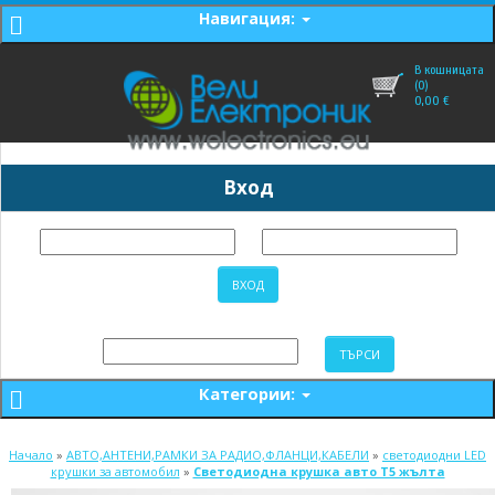
Навигация:
В кошницата
(0)
0,00
€
Вход
Категории:
Начало
»
АВТО,АНТЕНИ,РАМКИ ЗА РАДИО,ФЛАНЦИ,КАБЕЛИ
»
светодиодни LED
крушки за автомобил
»
Светодиодна крушка авто T5 жълта