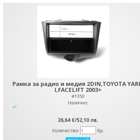
Рамка за радио и медия 2DIN,TOYOTA YAR
I,FACELIFT 2003+
#1350
Налично:
yes
26,64 €/52,10 лв.
Количество:
бр.