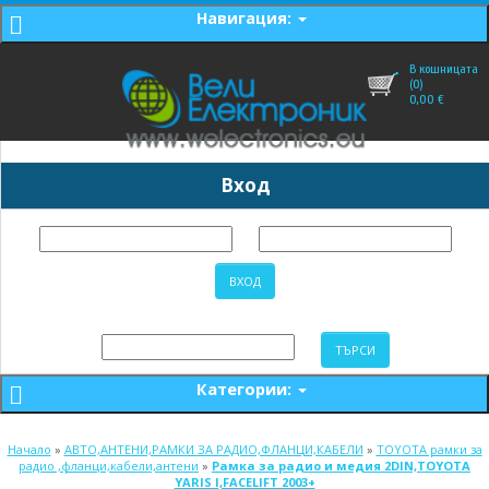
Навигация:
В кошницата
(0)
0,00
€
Вход
Категории:
Начало
»
АВТО,АНТЕНИ,РАМКИ ЗА РАДИО,ФЛАНЦИ,КАБЕЛИ
»
TOYOTA рамки за
радио ,фланци,кабели,антени
»
Рамка за радио и медия 2DIN,TOYOTA
YARIS I,FACELIFT 2003+