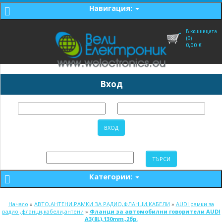
Навигация:
В кошницата
(0)
0,00
€
Вход
Категории:
Начало
»
АВТО,АНТЕНИ,РАМКИ ЗА РАДИО,ФЛАНЦИ,КАБЕЛИ
»
AUDI рамки за
радио ,фланци,кабели,антени
»
Фланци за автомобилни говорители AUDI
A3(8L),130mm.,2бр.