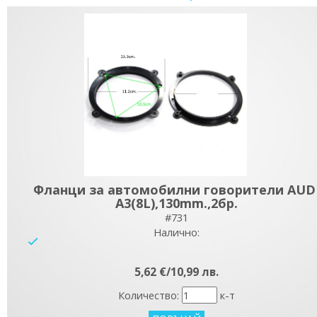
Фланци за автомобилни говорители AUD
A3(8L),130mm.,2бр.
#731
Налично:
yes
5,62 €/10,99 лв.
Количество:
к-т