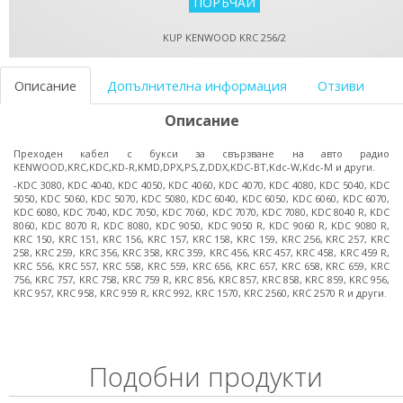
KUP KENWOOD KRC 256/2
Описание
Допълнителна информация
Отзиви
Описание
Преходен кабел с букси за свързване на авто радио
KENWOOD,KRC,KDC,KD-R,KMD,DPX,PS,Z,DDX,KDC-BT,Kdc-W,Kdc-M и други.
-KDC 3080, KDC 4040, KDC 4050, KDC 4060, KDC 4070, KDC 4080, KDC 5040, KDC
5050, KDC 5060, KDC 5070, KDC 5080, KDC 6040, KDC 6050, KDC 6060, KDC 6070,
KDC 6080, KDC 7040, KDC 7050, KDC 7060, KDC 7070, KDC 7080, KDC 8040 R, KDC
8060, KDC 8070 R, KDC 8080, KDC 9050, KDC 9050 R, KDC 9060 R, KDC 9080 R,
KRC 150, KRC 151, KRC 156, KRC 157, KRC 158, KRC 159, KRC 256, KRC 257, KRC
258, KRC 259, KRC 356, KRC 358, KRC 359, KRC 456, KRC 457, KRC 458, KRC 459 R,
KRC 556, KRC 557, KRC 558, KRC 559, KRC 656, KRC 657, KRC 658, KRC 659, KRC
756, KRC 757, KRC 758, KRC 759 R, KRC 856, KRC 857, KRC 858, KRC 859, KRC 956,
KRC 957, KRC 958, KRC 959 R, KRC 992, KRC 1570, KRC 2560, KRC 2570 R и други.
Подобни продукти