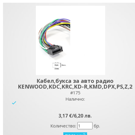
Кабел,букса за авто радио
KENWOOD,KDC,KRC,KD-R,KMD,DPX,PS,Z,2
#175
Налично:
yes
3,17 €/6,20 лв.
Количество:
бр.