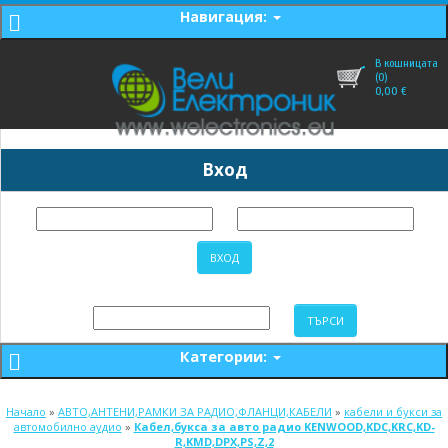
Навигация:
В кошницата
(0)
0,00
€
Вход
Категории:
Начало
»
АВТО,АНТЕНИ,РАМКИ ЗА РАДИО,ФЛАНЦИ,КАБЕЛИ
»
кабели и букси за
автомобилно аудио
»
Кабел,букса за авто радио KENWOOD,KDC,KRC,KD-
R,KMD,DPX,PS,Z,2