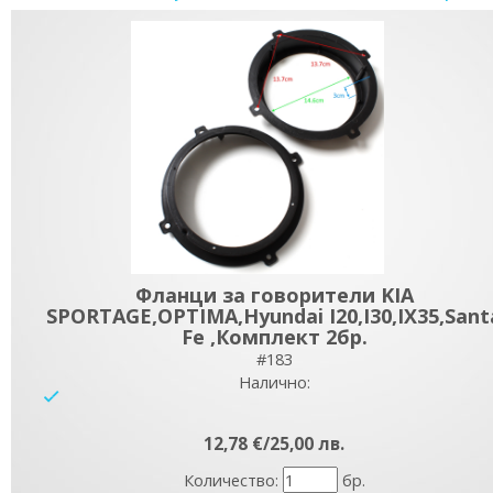
Фланци за говорители KIA
SPORTAGE,OPTIMA,Hyundai I20,I30,IX35,Sant
Fe ,Комплект 2бр.
#183
Налично:
yes
12,78 €/25,00 лв.
Количество:
бр.