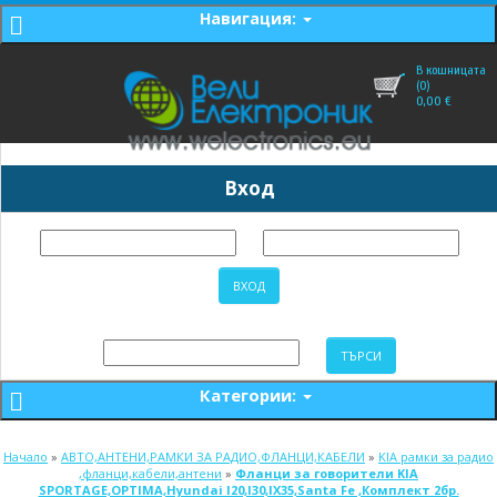
Навигация:
В кошницата
(0)
0,00
€
Вход
Категории:
Начало
»
АВТО,АНТЕНИ,РАМКИ ЗА РАДИО,ФЛАНЦИ,КАБЕЛИ
»
KIA рамки за радио
,фланци,кабели,антени
»
Фланци за говорители KIA
SPORTAGE,OPTIMA,Hyundai I20,I30,IX35,Santa Fe ,Комплект 2бр.