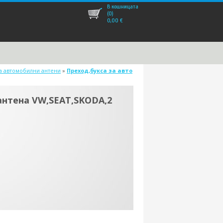
В кошницата
(0)
0,00
€
за автомобилни антени
»
Преход,букса за авто
антена VW,SEAT,SKODA,2