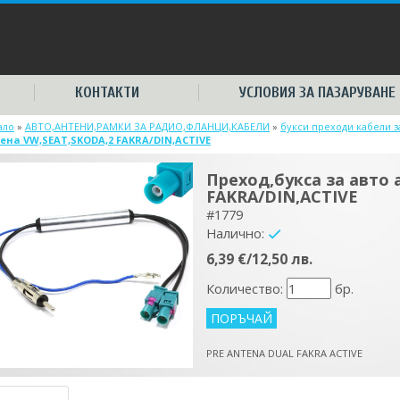
КОНТАКТИ
УСЛОВИЯ ЗА ПАЗАРУВАНЕ
ало
»
АВТО,АНТЕНИ,РАМКИ ЗА РАДИО,ФЛАНЦИ,КАБЕЛИ
»
букси преходи кабели 
ена VW,SEAT,SKODA,2 FAKRA/DIN,ACTIVE
Преход,букса за авто 
FAKRA/DIN,ACTIVE
#1779
Налично:
yes
6,39 €/12,50 лв.
Количество:
бр.
PRE ANTENA DUAL FAKRA ACTIVE