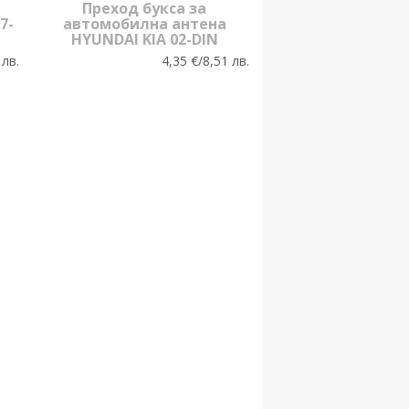
я
Преход букса за
7-
автомобилна антена
HYUNDAI KIA 02-DIN
 лв.
4,35 €/8,51 лв.