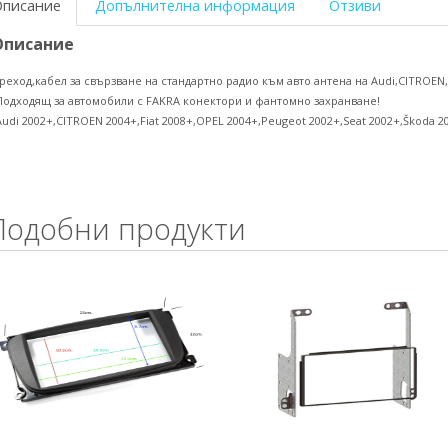
Описание
Допълнителна информация
Отзиви
Описание
реход,кабел за свързване на стандартно радио към авто антена на Audi,CITROEN,
Подходящ за автомобили с FAKRA конектори и фантомно захранване!
Audi 2002+,CITROEN 2004+,Fiat 2008+,OPEL 2004+,Peugeot 2002+,Seat 2002+,Škoda 2
Подобни продукти