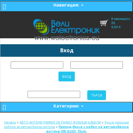
Навигация:
В кошницата
(0)
0,00
€
Вход
Категории:
Начало
»
АВТО,АНТЕНИ,РАМКИ ЗА РАДИО,ФЛАНЦИ,КАБЕЛИ
»
букси преходи
кабели за автомобилни антени
»
Преход,букса с кабел за автомобилна
антена VW,AUDI, 15cm.