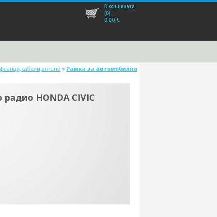
В кошницата
(0)
0,00
€
,фланци,кабели,антени
»
Рамка за автомобилно
о радио HONDA CIVIC