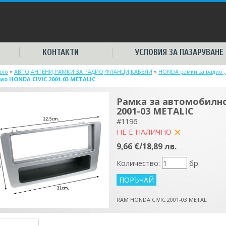
КОНТАКТИ
УСЛОВИЯ ЗА ПАЗАРУВАНЕ
ало
»
АВТО,АНТЕНИ,РАМКИ ЗА РАДИО,ФЛАНЦИ,КАБЕЛИ
»
HONDA рамки за радио 
ио HONDA CIVIC 2001-03 METALIC
Рамка за автомобилн
2001-03 METALIC
#1196
НЕ Е НАЛИЧНО
yes
9,66 €/18,89 лв.
Количество:
бр.
RAM HONDA CIVIC 2001-03 METAL