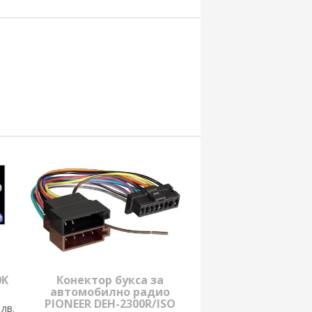
0K
Конектор букса за
автомобилно радио
PIONEER DEH-2300R/ISO
 лв.