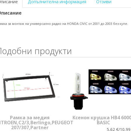
Описание
Допълнителна информация
Отзиви
Описание
амка за монтаж на универсално радио на HONDA CIVIC от 2001 до 2003 без купе.
Подобни продукти
Рамка за медия
Ксенон крушка HB4 600
ITROEN,C2/3,Berlingo,PEUGEOT
BASIC
207/307,Partner
5,62 €/10,99