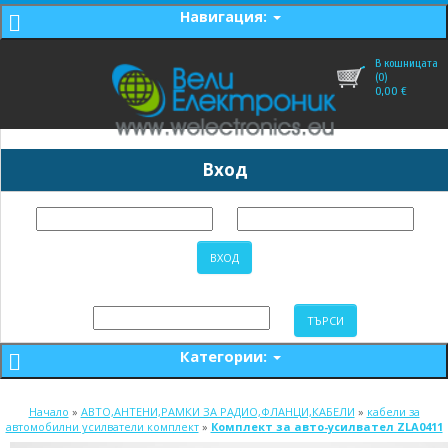
Навигация:
В кошницата
(0)
0,00
€
Вход
Категории:
Начало
»
АВТО,АНТЕНИ,РАМКИ ЗА РАДИО,ФЛАНЦИ,КАБЕЛИ
»
кабели за
автомобилни усилватели комплект
»
Комплект за авто-усилвател ZLA0411