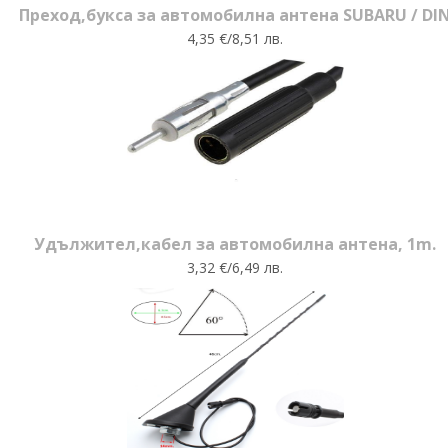
Преход,букса за автомобилна антена SUBARU / DI
4,35 €/8,51 лв.
Удължител,кабел за автомобилна антена, 1m.
3,32 €/6,49 лв.