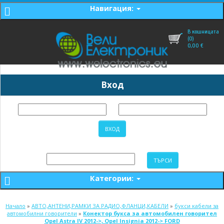
Навигация:
В кошницата
(0)
0,00
€
Вход
Категории:
Начало
»
АВТО,АНТЕНИ,РАМКИ ЗА РАДИО,ФЛАНЦИ,КАБЕЛИ
»
букси кабели за
автомобилни говорители
»
Конектор букса за автомобилен говорител
Opel Astra IV 2012->, Opel Insignia 2012-> FORD