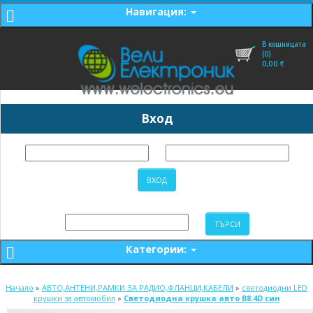
Навигация:
В кошницата
(0)
0,00
€
Вход
Категории:
Начало
»
АВТО,АНТЕНИ,РАМКИ ЗА РАДИО,ФЛАНЦИ,КАБЕЛИ
»
светодиодни LED
крушки за автомобил
»
Светодиодна крушка авто B8.4D син