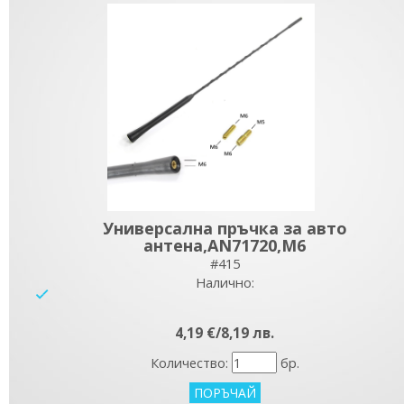
Универсална пръчка за авто
антена,AN71720,M6
#415
Налично:
yes
4,19 €/8,19 лв.
Количество:
бр.