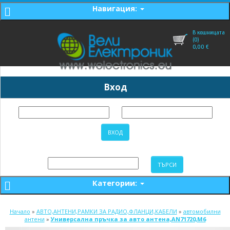
Навигация:
В кошницата
(0)
0,00
€
Вход
Категории:
Начало
»
АВТО,АНТЕНИ,РАМКИ ЗА РАДИО,ФЛАНЦИ,КАБЕЛИ
»
автомобилни
антени
»
Универсална пръчка за авто антена,AN71720,M6