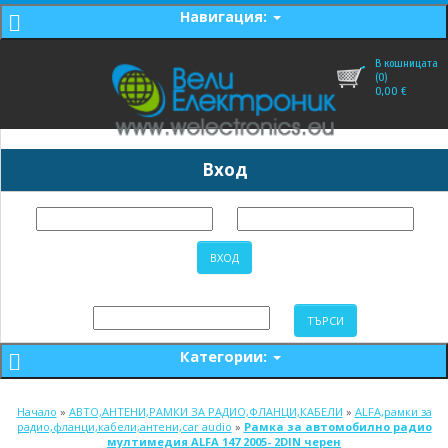
Навигация:
В кошницата
(0)
0,00
€
Вход
Категории:
Начало
»
АВТО,АНТЕНИ,РАМКИ ЗА РАДИО,ФЛАНЦИ,КАБЕЛИ
»
ALFA,рамки за
радио,фланци,кабели,антени,car audio
»
Рамка за автомобилно радио
мултимедия ALFA 147 2005- 2DIN черен