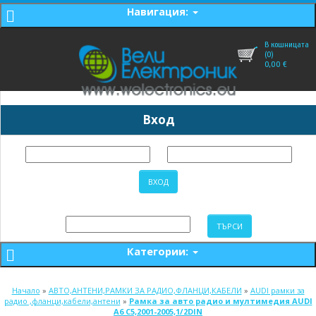
Навигация:
В кошницата
(0)
0,00
€
Вход
Категории:
Начало
»
АВТО,АНТЕНИ,РАМКИ ЗА РАДИО,ФЛАНЦИ,КАБЕЛИ
»
AUDI рамки за
радио ,фланци,кабели,антени
»
Рамка за авто радио и мултимедия AUDI
A6 C5,2001-2005,1/2DIN