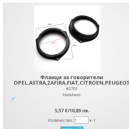
Фланци за говорители
OPEL,ASTRA,ZAFIRA,FIAT,CITROEN,PEUGEO
#2701
Налично:
yes
5,57 €/10,89 лв.
Количество:
к-т