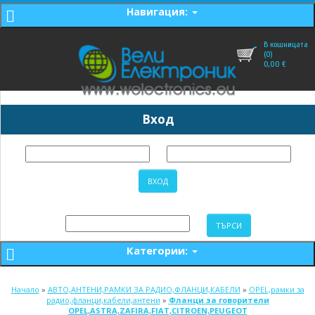
Навигация:
В кошницата
(0)
0,00
€
Вход
Категории:
Начало
»
АВТО,АНТЕНИ,РАМКИ ЗА РАДИО,ФЛАНЦИ,КАБЕЛИ
»
OPEL,рамки за
радио,фланци,кабели,антени
»
Фланци за говорители
OPEL,ASTRA,ZAFIRA,FIAT,CITROEN,PEUGEOT