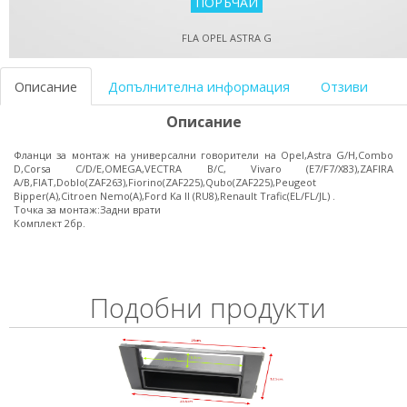
FLA OPEL ASTRA G
Описание
Допълнителна информация
Отзиви
Описание
Фланци за монтаж на универсални говорители на Opel,Astra G/H,Combo
D,Corsa C/D/E,OMEGA,VECTRA B/C, Vivaro (E7/F7/X83),ZAFIRA
A/B,FIAT,Doblo(ZAF263),Fiorino(ZAF225),Qubo(ZAF225),Peugeot
Bipper(A),Citroen Nemo(A),Ford Ka II (RU8),Renault Trafic(EL/FL/JL) .
Точка за монтаж:Задни врати
Комплект 2бр.
Подобни продукти