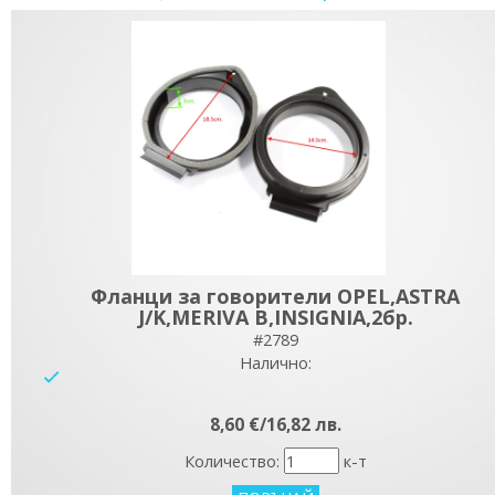
Фланци за говорители OPEL,ASTRA
J/K,MERIVA B,INSIGNIA,2бр.
#2789
Налично:
yes
8,60 €/16,82 лв.
Количество:
к-т