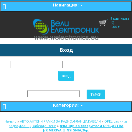
Навигация:
В кошницата
(0)
0,00
€
Вход
Категории:
Начало
»
АВТО,АНТЕНИ,РАМКИ ЗА РАДИО,ФЛАНЦИ,КАБЕЛИ
»
OPEL,рамки за
радио,фланци,кабели,антени
»
Фланци за говорители OPEL,ASTRA
J/K,MERIVA B,INSIGNIA,2бр.