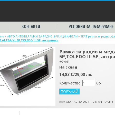
КОНТАКТИ
УСЛОВИЯ ЗА ПАЗАРУВАНЕ
ало
»
АВТО,АНТЕНИ,РАМКИ ЗА РАДИО,ФЛАНЦИ,КАБЕЛИ
»
SEAT рамки за радио ,ф
T,ALTEA/XL 5P,TOLEDO III 5P, антрацит
Рамка за радио и мед
5P,TOLEDO III 5P, антр
#2441
На склад
14,83 €/29,00 лв.
Количество:
бр.
RAM SEAT ALTEA 2004- 1DIN ANTRACITE