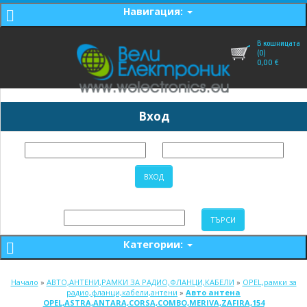
Навигация:
В кошницата
(0)
0,00
€
Вход
Категории:
Начало
»
АВТО,АНТЕНИ,РАМКИ ЗА РАДИО,ФЛАНЦИ,КАБЕЛИ
»
OPEL,рамки за
радио,фланци,кабели,антени
»
Авто антена
OPEL,ASTRA,ANTARA,CORSA,COMBO,MERIVA,ZAFIRA,154