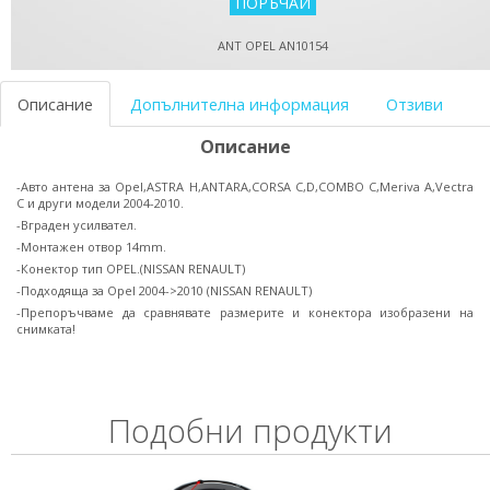
ANT OPEL AN10154
Описание
Допълнителна информация
Отзиви
Описание
-Авто антена за Opel,ASTRA H,ANTARA,CORSA C,D,COMBO C,Meriva A,Vectra
C и други модели 2004-2010.
-Вграден усилвател.
-Монтажен отвор 14mm.
-Конектор тип OPEL.(NISSAN RENAULT)
-Подходяща за Opel 2004->2010 (NISSAN RENAULT)
-Препоръчваме да сравнявате размерите и конектора изобразени на
снимката!
Подобни продукти