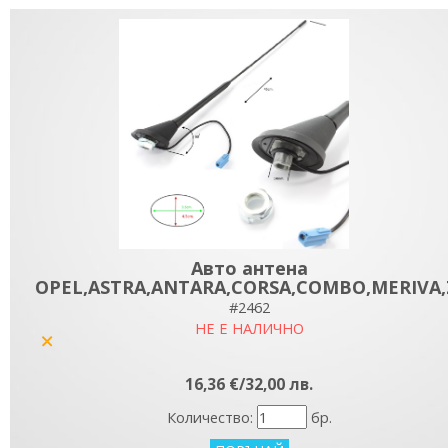
Авто антена
OPEL,ASTRA,ANTARA,CORSA,COMBO,MERIVA,Z
#2462
НЕ Е НАЛИЧНО
yes
16,36 €/32,00 лв.
Количество:
бр.