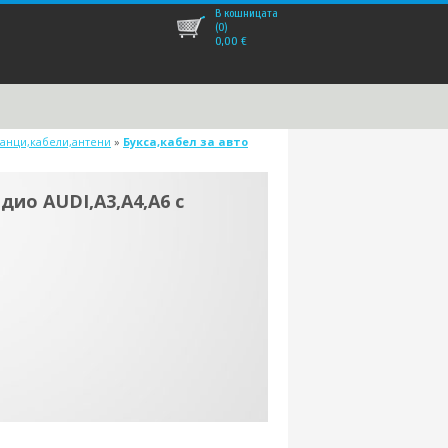
В кошницата
(0)
0,00
€
ланци,кабели,антени
»
Букса,кабел за авто
дио AUDI,A3,A4,A6 с