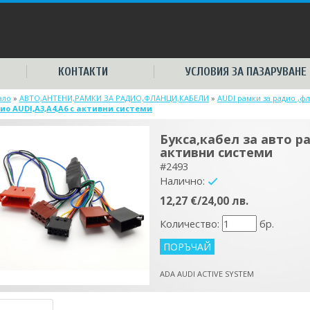
КОНТАКТИ
УСЛОВИЯ ЗА ПАЗАРУВАНЕ
ало
»
АВТО,АНТЕНИ,РАМКИ ЗА РАДИО,ФЛАНЦИ,КАБЕЛИ
»
AUDI рамки за радио ,ф
ио AUDI,A3,A4,A6 с активни системи
Букса,кабел за авто ра
активни системи
#2493
Налично:
yes
12,27 €/24,00 лв.
Количество:
бр.
ADA AUDI ACTIVE SYSTEM