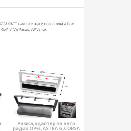
7,A6 C5,TT с активни задни говорители и баси.
 Golf IV, VW Passat, VW Vento.
и
Рамка,адаптер за авто
-
радио OPEL,ASTRA G,CORSA