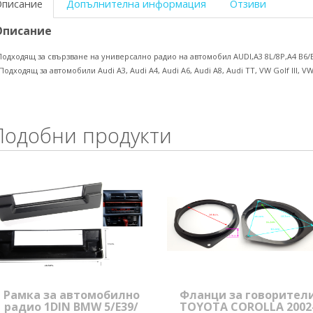
Описание
Допълнителна информация
Отзиви
Описание
Подходящ за свързване на универсално радио на автомобил AUDI,A3 8L/8P,A4 B6/B
 Подходящ за автомобили Audi A3, Audi A4, Audi A6, Audi A8, Audi TT, VW Golf III, VW
Подобни продукти
Рамка за автомобилно
Фланци за говорител
радио 1DIN BMW 5/E39/
TOYOTA COROLLA 2002