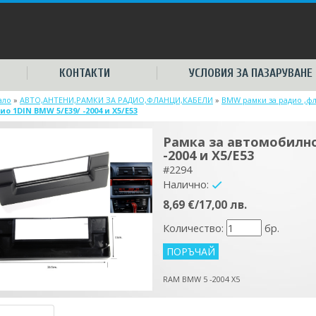
КОНТАКТИ
УСЛОВИЯ ЗА ПАЗАРУВАНЕ
ало
»
АВТО,АНТЕНИ,РАМКИ ЗА РАДИО,ФЛАНЦИ,КАБЕЛИ
»
BMW рамки за радио ,ф
ио 1DIN BMW 5/E39/ -2004 и X5/Е53
Рамка за автомобилно
-2004 и X5/Е53
#2294
Налично:
yes
8,69 €/17,00 лв.
Количество:
бр.
RAM BMW 5 -2004 X5