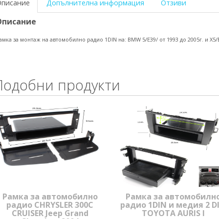
Описание
Допълнителна информация
Отзиви
Описание
амка за монтаж на автомобилно радио 1DIN на: BMW 5/E39/ от 1993 до 2005г. и X5
Подобни продукти
Рамка за автомобилно
Рамка за автомобилн
радио CHRYSLER 300C
радио 1DIN и медия 2 D
CRUISER Jeep Grand
TOYOTA AURIS I