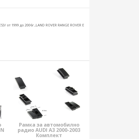
/Е53/ от 1999 до 2006г.,LAND ROVER RANGE ROVER E
о
Рамка за автомобилно
IN
радио AUDI A3 2000-2003
Комплект