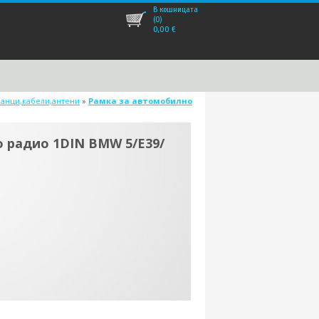
В кошницата
(0)
0,00
€
ланци,кабели,антени
»
Рамка за автомобилно
 радио 1DIN BMW 5/E39/