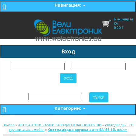
Навигация:
В кошницата
(0)
0,00
€
Вход
Категории:
Начало
»
АВТО,АНТЕНИ,РАМКИ ЗА РАДИО,ФЛАНЦИ,КАБЕЛИ
»
светодиодни LED
крушки за автомобил
»
Светодиодна крушка авто BA15S 12L жълт