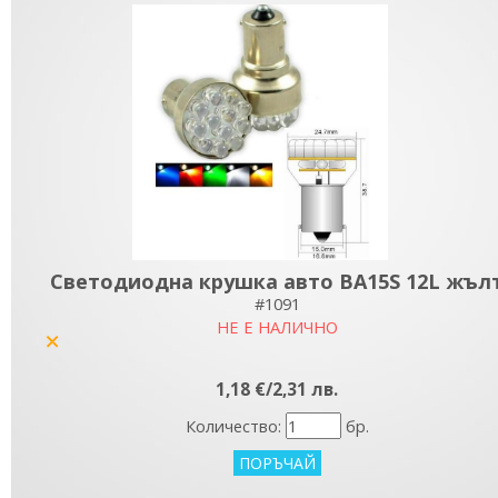
Светодиодна крушка авто BA15S 12L жъл
#1091
НЕ Е НАЛИЧНО
yes
1,18 €/2,31 лв.
Количество:
бр.