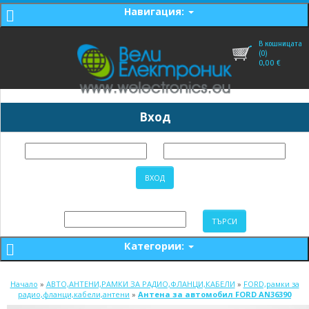
Навигация:
В кошницата
(0)
0,00
€
Вход
Категории:
Начало
»
АВТО,АНТЕНИ,РАМКИ ЗА РАДИО,ФЛАНЦИ,КАБЕЛИ
»
FORD,рамки за
радио,фланци,кабели,антени
»
Антена за автомобил FORD AN36390