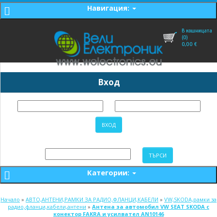
Навигация:
В кошницата
(0)
0,00
€
Вход
Категории:
Начало
»
АВТО,АНТЕНИ,РАМКИ ЗА РАДИО,ФЛАНЦИ,КАБЕЛИ
»
VW,SKODA,рамки за
радио,фланци,кабели,антени
»
Антена за автомобил VW SEAT SKODA с
конектор FAKRA и усилвател AN10146