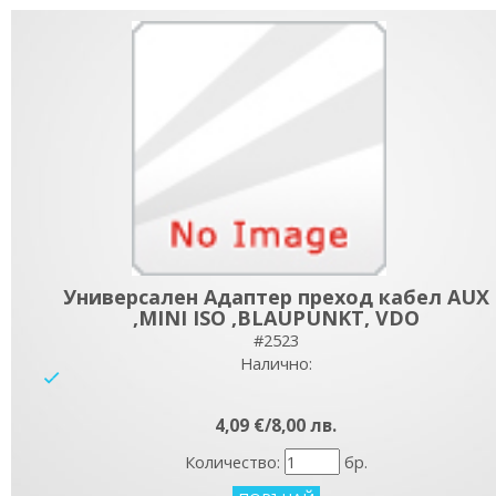
Универсален Адаптер преход кабел AUX
,MINI ISO ,BLAUPUNKT, VDO
#2523
Налично:
yes
4,09 €/8,00 лв.
Количество:
бр.