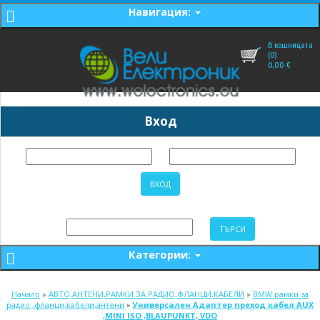
Навигация:
В кошницата
(0)
0,00
€
Вход
Категории:
Начало
»
АВТО,АНТЕНИ,РАМКИ ЗА РАДИО,ФЛАНЦИ,КАБЕЛИ
»
BMW рамки за
радио ,фланци,кабели,антени
»
Универсален Адаптер преход кабел AUX
,MINI ISO ,BLAUPUNKT, VDO