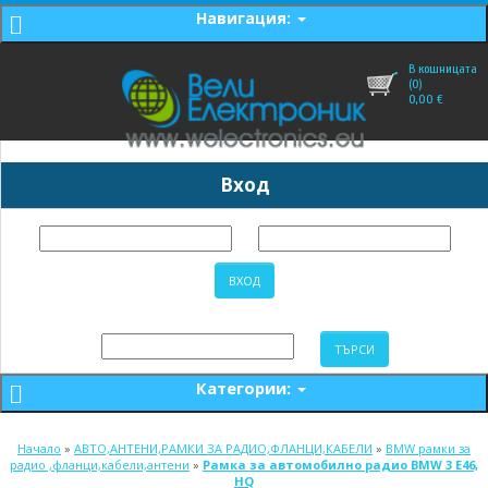
Навигация:
В кошницата
(0)
0,00
€
Вход
Категории:
Начало
»
АВТО,АНТЕНИ,РАМКИ ЗА РАДИО,ФЛАНЦИ,КАБЕЛИ
»
BMW рамки за
радио ,фланци,кабели,антени
»
Рамка за автомобилно радио BMW 3 E46,
HQ