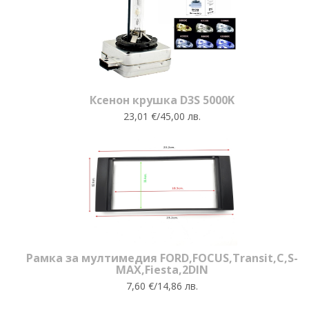
Ксенон крушка D3S 5000K
23,01 €/45,00 лв.
Рамка за мултимедия FORD,FOCUS,Transit,C,S-
MAX,Fiesta,2DIN
7,60 €/14,86 лв.