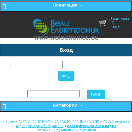
Навигация:
В кошницата
(0)
0,00
€
Вход
Категории:
Начало
»
АВТО,АНТЕНИ,РАМКИ ЗА РАДИО,ФЛАНЦИ,КАБЕЛИ
»
VOLVO рамки за
радио,фланци,кабели,антени
»
Кабел,букса за авто радио
VOLVO,C30/70,S40/80,V50/70,XC70/90