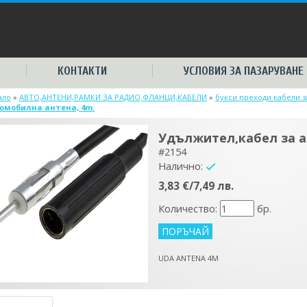
КОНТАКТИ
УСЛОВИЯ ЗА ПАЗАРУВАНЕ
ало
»
АВТО,АНТЕНИ,РАМКИ ЗА РАДИО,ФЛАНЦИ,КАБЕЛИ
»
букси преходи кабели 
омобилна антена, 4m.
Удължител,кабел за а
#2154
Налично:
yes
3,83 €/7,49 лв.
Количество:
бр.
UDA ANTENA 4M