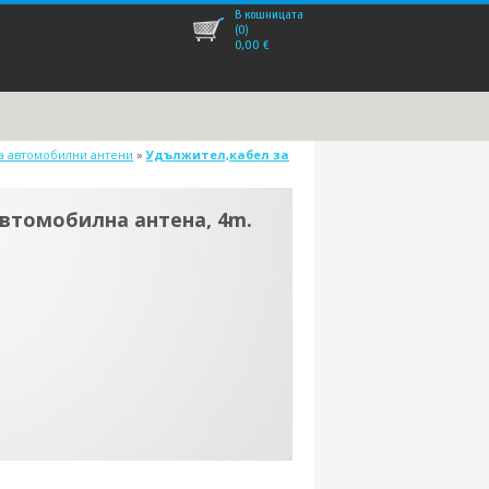
В кошницата
(0)
0,00
€
за автомобилни антени
»
Удължител,кабел за
втомобилна антена, 4m.