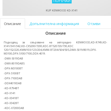
KUP KENWOOD KD-X141
Описание
Допълнителна информация
Отзиви
Описание
Подходящ за свързване на авторадио KENWOOD,KD-R749,KD-
X141/341/342,KD-CX5200/7200,KDC-BT520720/730,KDC
120/152/220,KMM103/123/204,KMM-BT204/504/505,DMX-5019/8019,DPX-
M3100,DPX-5100/7100,DDX-4019.
-DMX-5019DAB
-DMX-8019DABS
-DPX-M3100BT
-DPX-5100BT
-DPX-7100DAB
-DDX4019DAB
-KD-R794BT
-KD-X141
-KD-X341BT
-KD-X342BT
-KDC-X7200DAB