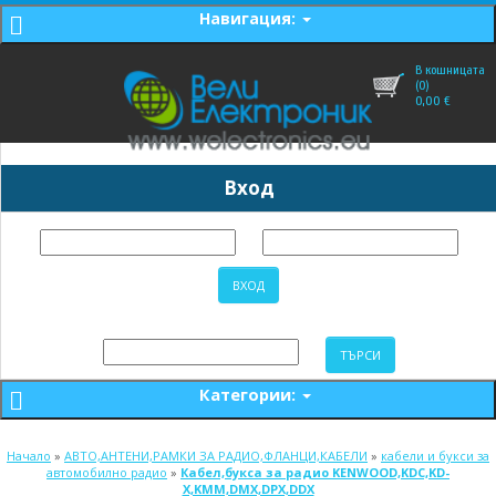
Навигация:
В кошницата
(0)
0,00
€
Вход
Категории:
Начало
»
АВТО,АНТЕНИ,РАМКИ ЗА РАДИО,ФЛАНЦИ,КАБЕЛИ
»
кабели и букси за
автомобилно радио
»
Кабел,букса за радио KENWOOD,KDC,KD-
X,KMM,DMX,DPX,DDX