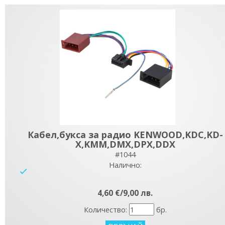
Кабел,букса за радио KENWOOD,KDC,KD-
X,KMM,DMX,DPX,DDX
#1044
Налично:
yes
4,60 €/9,00 лв.
Количество:
бр.