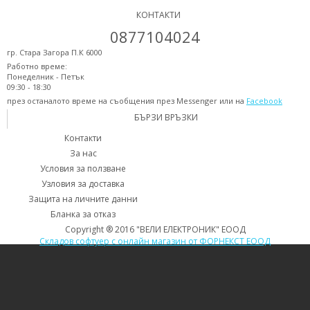
КОНТАКТИ
0877104024
гр. Стара Загора П.К 6000
Работно време:
Понеделник - Петък
09:30 - 18:30
през останалото време на съобщения през Messenger или на
Facebook
БЪРЗИ ВРЪЗКИ
Контакти
За нас
Условия за ползване
Узловия за доставка
Защита на личните данни
Бланка за отказ
Copyright ® 2016 "ВЕЛИ ЕЛЕКТРОНИК" ЕООД
Складов софтуер с онлайн магазин от ФОРНЕКСТ ЕООД