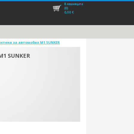
В кошницата
(0)
0,00
€
Антена за автомобил M1 SUNKER
 M1 SUNKER