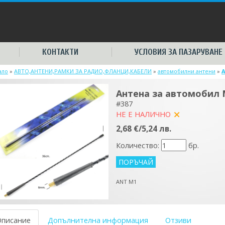
КОНТАКТИ
УСЛОВИЯ ЗА ПАЗАРУВАНЕ
ало
»
АВТО,АНТЕНИ,РАМКИ ЗА РАДИО,ФЛАНЦИ,КАБЕЛИ
»
автомобилни антени
»
Антена за автомобил
#387
НЕ Е НАЛИЧНО
yes
2,68 €/5,24 лв.
Количество:
бр.
ANT M1
Описание
Допълнителна информация
Отзиви