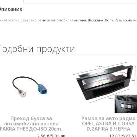
Описание
ниверсално,резервно рамо за автомобилна антена. Дължина 36cm. Размер на в
Подобни продукти
Преход букса за
Рамка за авто радио
автомобилна антена
OPEL,ASTRA H,CORSA
FAKRA ГНЕЗДО-ISO 20cm.
D,ZAFIRA В,ЧЕРНА
2,56 €/5,01 лв.
12,02 €/23,51