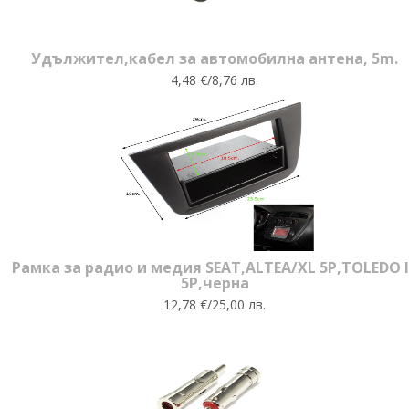
Удължител,кабел за автомобилна антена, 5m.
4,48 €/8,76 лв.
Рамка за радио и медия SEAT,ALTEA/XL 5P,TOLEDO I
5P,черна
12,78 €/25,00 лв.