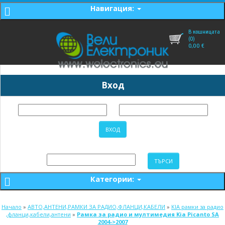
Навигация:
В кошницата
(0)
0,00
€
Вход
Категории:
Начало
»
АВТО,АНТЕНИ,РАМКИ ЗА РАДИО,ФЛАНЦИ,КАБЕЛИ
»
KIA рамки за радио
,фланци,кабели,антени
»
Рамка за радио и мултимедия Kia Picanto SA
2004->2007