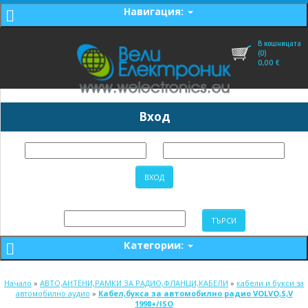
Навигация:
В кошницата
(0)
0,00
€
Вход
Категории:
Начало
»
АВТО,АНТЕНИ,РАМКИ ЗА РАДИО,ФЛАНЦИ,КАБЕЛИ
»
кабели и букси за
автомобилно аудио
»
Кабел,букса за автомобилно радио VOLVO,S,V
1998+/ISO